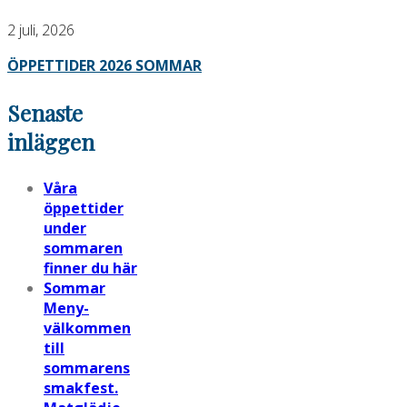
2 juli, 2026
ÖPPETTIDER 2026 SOMMAR
Post
Senaste
navigation
inläggen
Våra
öppettider
under
sommaren
finner du här
Sommar
Meny-
välkommen
till
sommarens
smakfest.