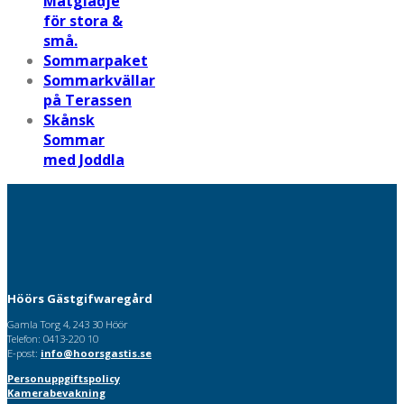
Matglädje
för stora &
små.
Sommarpaket
Sommarkvällar
på Terassen
Skånsk
Sommar
med Joddla
Höörs Gästgifwaregård
Gamla Torg 4, 243 30 Höör
Telefon: 0413-220 10
E-post:
info@hoorsgastis.se
Personuppgiftspolicy
Kamerabevakning