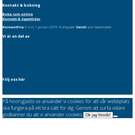
Kontakt & bokning
Boka rum online
Kontakt & öppettider
Kontantfria
fr.o.m 1 januari 2019. Vi erbjuder
Swish
som betalmedel.
Vi är en del av
Följ oss här
På hoorsgastis.se använder vi cookies för att vår webbplats
ska fungera på ett bra sätt för dig. Genom att surfa vidare
godkänner du att vi använder cookies.
Ok jag förstår!