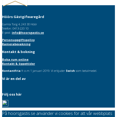
Post
Höörs Gästgifwaregård
navigation
Gamla Torg 4, 243 30 Höör
Telefon: 0413-220 10
E-post:
info@hoorsgastis.se
Personuppgiftspolicy
Kamerabevakning
Kontakt & bokning
Boka rum online
Kontakt & öppettider
Kontantfria
fr.o.m 1 januari 2019. Vi erbjuder
Swish
som betalmedel.
Vi är en del av
Följ oss här
På hoorsgastis.se använder vi cookies för att vår webbplats